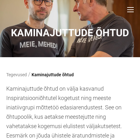
KAMINAJUTTUDE ÕHTUD
/
Tegevused
Kaminajuttude õhtud
Kaminajuttude õhtud on välja kasvanud
Inspiratsiooniõhtutel kogetust ning meeste
iniatiivgrupi mõttetöö edasiarendustest. See on
õhtupoolik, kus aetakse meestejutte ning
vahetatakse kogemusi elulistest väljakutsetest.
Eesmärk on jõuda ühistele äratundmistele ja